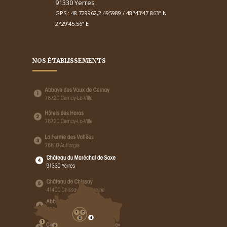
91330 Yerres
GPS : 48.729962,2.495989 / 48°43’47.863’’ N
2°29’45.56’’ E
NOS ÉTABLISSEMENTS