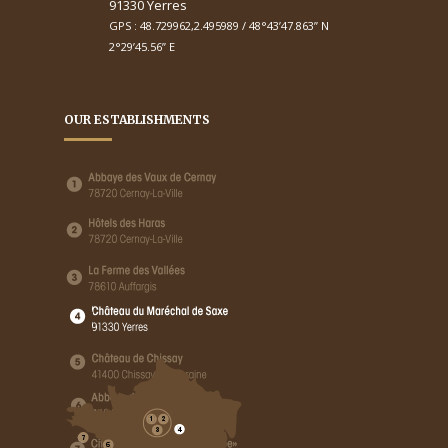
91330 Yerres
GPS : 48.729962,2.495989 / 48°43’47.863’’ N
2°29’45.56’’ E
OUR ESTABLISHMENTS