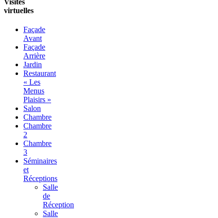
Visites
virtuelles
Façade
Avant
Façade
Arrière
Jardin
Restaurant
« Les
Menus
Plaisirs »
Salon
Chambre
Chambre
2
Chambre
3
Séminaires
et
Réceptions
Salle
de
Réception
Salle