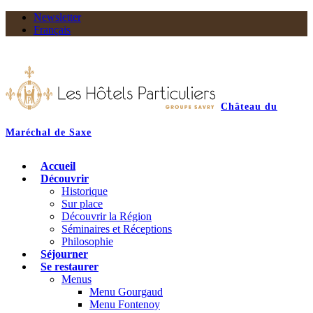
Newsletter
Français
Château du
Maréchal de Saxe
Accueil
Découvrir
Historique
Sur place
Découvrir la Région
Séminaires et Réceptions
Philosophie
Séjourner
Se restaurer
Menus
Menu Gourgaud
Menu Fontenoy