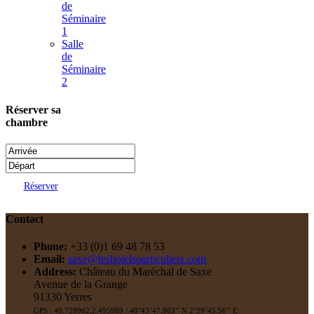
de
Séminaire
1
Salle
de
Séminaire
2
Réserver sa
chambre
Réserver
Contact
Phone:
+33 (0)1 69 48 78 53
Email:
saxe@leshotelsparticuliers.com
Address:
Château du Maréchal de Saxe
Avenue de la Grange
91330 Yerres
GPS : 48.729962,2.495989 / 48°43’47.863’’ N 2°29’45.56’’ E