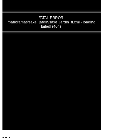
FATAL ERROR:
/panoramas/saxe_jardin/saxe_jardin_fr.xml - loading
failed! (404)