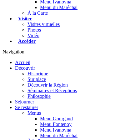
Menu Ivanovna
Menu du Maréchal
À la Carte
Visiter
Visites virtuelles
Photos
Vidéo
Accéder
Navigation
Accueil
Découvrir
Historique
Sur place
Découvrir la Région
Séminaires et Réceptions
Philosophie
Séjourner
Se restaurer
Menus
Menu Gourgaud
Menu Fontenoy
Menu Ivanovna
Menu du Maréchal