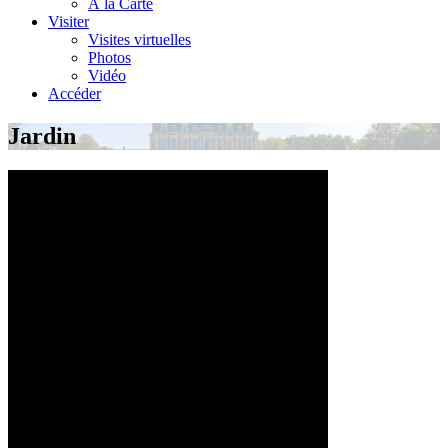
À la Carte
Visiter
Visites virtuelles
Photos
Vidéo
Accéder
Jardin